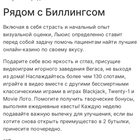
Рядом с Биллингсом
Включая в себя страсть и начальный опыт
визуальной оценки, Льюис определенно ставит
перед собой задачу помочь пациентам найти лучшие
онлайн-казино по своему вкусу.
Подарите себе всю яркость и сглаз, присущие
видеоиграм игорного заведения Вегаса, не выходя
из дома! Наслаждайтесь более чем 130 слотами,
играйте в видео вместе с другими бессмертными
классическими играми в играх Blackjack, Twenty-1 и
Movie Лото. Помогите получить творческие бонусы,
выполняя ежедневные квесты! Каждую неделю
подавайте важную выпечку для улучшения, если вы
хотите снова открыть преимущество в 2 бутылки,
принесите поочередно.