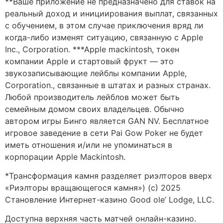
**Ваше приложение не предназначено для ставок на
реальный доход и инициирования выплат, связанных
с обучением, в этом случае приключения вряд ли
когда-либо изменят ситуацию, связанную с Apple
Inc., Corporation. ***Apple mackintosh, токен
компании Apple и стартовый фрукт — это
звукозаписывающие лейблы компании Apple,
Corporation., связанные в штатах и ​​разных странах.
Любой производитель лейблов может быть
семейным домом своих владельцев. Обычно
автором игры Бинго является GAN NV. Бесплатное
игровое заведение в сети Pai Gow Poker не будет
иметь отношения и/или не упоминаться в
корпорации Apple Mackintosh.
*Трансформация камня разделяет риэлторов вверх
«Риэлторы вращающегося камня») (c) 2025
Становление Интернет-казино Good ole’ Lodge, LLC.
Доступна верхняя часть матчей онлайн-казино.